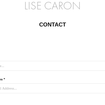
LISE CARON
CONTACT
ss *